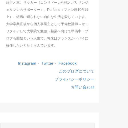
旅行と車、サッカー（コンサドーレ札幌とパリサンジ
ェルマンのサポーター）、Perfume（ファン歴10年以
上）、組織に縛られない自由な生活を愛しています。
大学卒業直後から個人事業主として予備校講師→セミ
リタイアして大学院で勉強→起業へ向けて準備中・ブ
ログも開始という人生で、将来はフランスかドバイに
移住したいとたくらんでいます。
Instagram
・
Twitter
・
Facebook
このブログについて
プライバシーポリシー
お問い合わせ