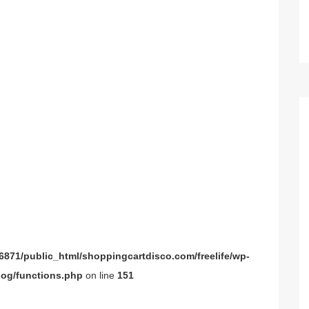
871/public_html/shoppingcartdisco.com/freelife/wp-
og/functions.php
on line
151