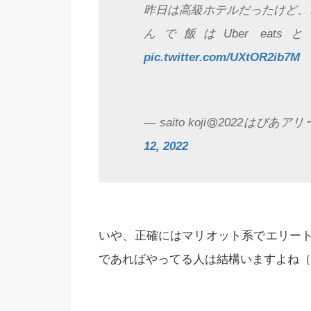
昨日は高級ホテルだったけど、
んで飯はUber ea
pic.twitter.com/UXtOR2ib7M
— saito koji@2022はぴあア
12, 2022
いや、正確にはマリオット系でエリー
であればやってる人は結構いますよね（