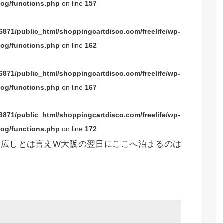
og/functions.php
on line
157
871/public_html/shoppingcartdisco.com/freelife/wp-
og/functions.php
on line
162
871/public_html/shoppingcartdisco.com/freelife/wp-
og/functions.php
on line
167
871/public_html/shoppingcartdisco.com/freelife/wp-
og/functions.php
on line
172
中広しとは言えW大阪の翌日にここへ泊まるのは