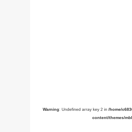
Warning
: Undefined array key 2 in
/home/c6836
content/themes/mbl