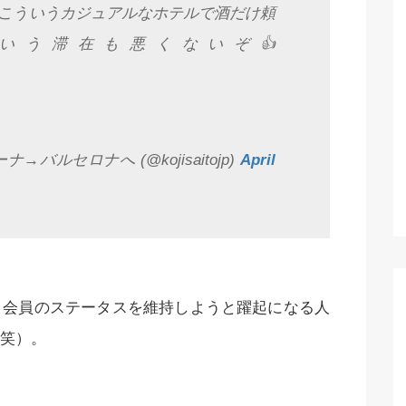
こういうカジュアルなホテルで酒だけ頼
tsという滞在も悪くないぞ👍
リーナ→バルセロナへ (@kojisaitojp)
April
ト会員のステータスを維持しようと躍起になる人
笑）。