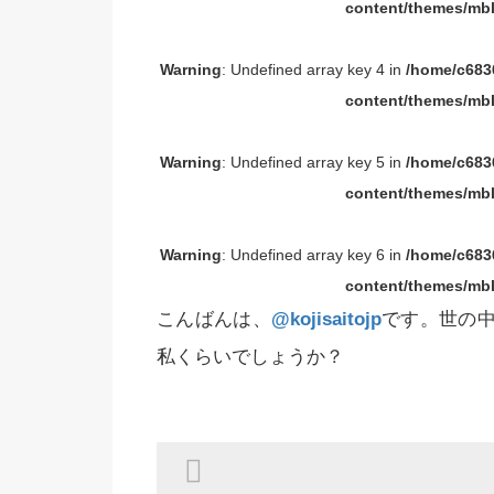
content/themes/mbl
Warning
: Undefined array key 4 in
/home/c6836
content/themes/mbl
Warning
: Undefined array key 5 in
/home/c6836
content/themes/mbl
Warning
: Undefined array key 6 in
/home/c6836
content/themes/mbl
こんばんは、
@kojisaitojp
です。世の
私くらいでしょうか？