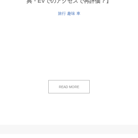
典・EVでのアクセスで再評価？】
旅行
趣味
車
READ MORE