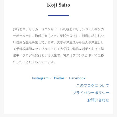
Koji Saito
旅行と車、サッカー（コンサドーレ札幌とパリサンジェルマンの
サポーター）、Perfume（ファン歴10年以上）、組織に縛られな
い自由な生活を愛しています。大学卒業直後から個人事業主とし
て予備校講師→セミリタイアして大学院で勉強→起業へ向けて準
備中・ブログも開始という人生で、将来はフランスかドバイに移
住したいとたくらんでいます。
Instagram
・
Twitter
・
Facebook
このブログについて
プライバシーポリシー
お問い合わせ