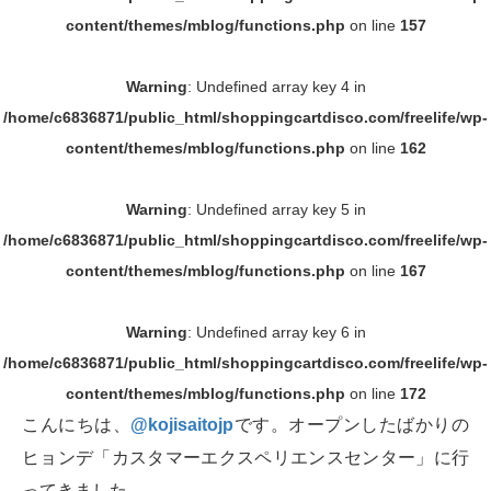
content/themes/mblog/functions.php
on line
157
Warning
: Undefined array key 4 in
/home/c6836871/public_html/shoppingcartdisco.com/freelife/wp-
content/themes/mblog/functions.php
on line
162
Warning
: Undefined array key 5 in
/home/c6836871/public_html/shoppingcartdisco.com/freelife/wp-
content/themes/mblog/functions.php
on line
167
Warning
: Undefined array key 6 in
/home/c6836871/public_html/shoppingcartdisco.com/freelife/wp-
content/themes/mblog/functions.php
on line
172
こんにちは、
@kojisaitojp
です。オープンしたばかりの
ヒョンデ「カスタマーエクスペリエンスセンター」に行
ってきました。