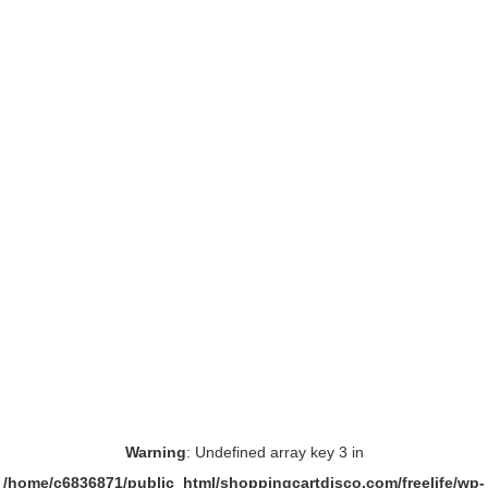
Warning
: Undefined array key 3 in
/home/c6836871/public_html/shoppingcartdisco.com/freelife/wp-