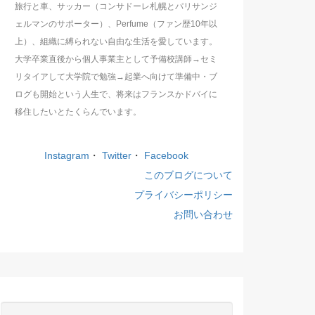
旅行と車、サッカー（コンサドーレ札幌とパリサンジ
ェルマンのサポーター）、Perfume（ファン歴10年以
上）、組織に縛られない自由な生活を愛しています。
大学卒業直後から個人事業主として予備校講師→セミ
リタイアして大学院で勉強→起業へ向けて準備中・ブ
ログも開始という人生で、将来はフランスかドバイに
移住したいとたくらんでいます。
Instagram
・
Twitter
・
Facebook
このブログについて
プライバシーポリシー
お問い合わせ