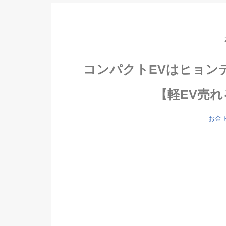
コンパクトEVはヒョン
【軽EV売
お金