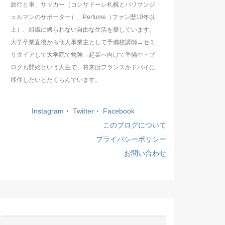
旅行と車、サッカー（コンサドーレ札幌とパリサンジ
ェルマンのサポーター）、Perfume（ファン歴10年以
上）、組織に縛られない自由な生活を愛しています。
大学卒業直後から個人事業主として予備校講師→セミ
リタイアして大学院で勉強→起業へ向けて準備中・ブ
ログも開始という人生で、将来はフランスかドバイに
移住したいとたくらんでいます。
Instagram
・
Twitter
・
Facebook
このブログについて
プライバシーポリシー
お問い合わせ