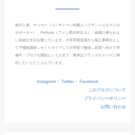
旅行と車、サッカー（コンサドーレ札幌とパリサンジェルマンの
サポーター）、Perfume（ファン歴10年以上）、組織に縛られな
い自由な生活を愛しています。大学卒業直後から個人事業主とし
て予備校講師→セミリタイアして大学院で勉強→起業へ向けて準
備中・ブログも開始という人生で、将来はフランスかドバイに移
住したいとたくらんでいます。
Instagram
・
Twitter
・
Facebook
このブログについて
プライバシーポリシー
お問い合わせ