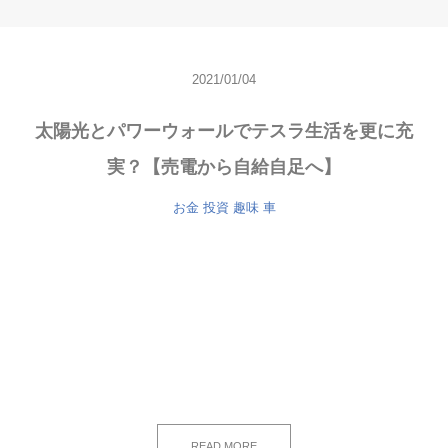
2021/01/04
太陽光とパワーウォールでテスラ生活を更に充
実？【売電から自給自足へ】
お金
投資
趣味
車
READ MORE