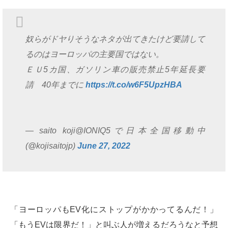
奴らがドヤりそうなネタが出てきたけど要請して
るのはヨーロッパの主要国ではない。
ＥＵ5カ国、ガソリン車の販売禁止5年延長要
請 40年までに
https://t.co/w6F5UpzHBA
— saito koji@IONIQ5で日本全国移動中
(@kojisaitojp)
June 27, 2022
「ヨーロッパもEV化にストップがかかってるんだ！」
「もうEVは限界だ！」と叫ぶ人が増えるだろうなと予想