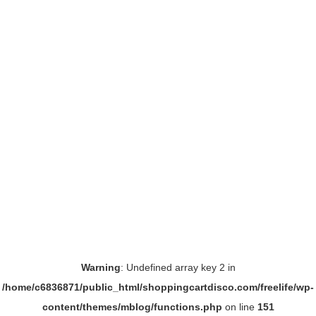
Warning
: Undefined array key 2 in
/home/c6836871/public_html/shoppingcartdisco.com/freelife/wp-
content/themes/mblog/functions.php
on line
151