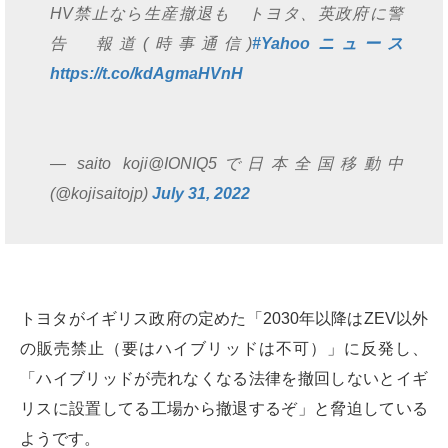
HV禁止なら生産撤退も トヨタ、英政府に警
告 報道(時事通信)
#Yahooニュース
https://t.co/kdAgmaHVnH
— saito koji@IONIQ5で日本全国移動中
(@kojisaitojp)
July 31, 2022
トヨタがイギリス政府の定めた「2030年以降はZEV以外
の販売禁止（要はハイブリッドは不可）」に反発し、
「ハイブリッドが売れなくなる法律を撤回しないとイギ
リスに設置してる工場から撤退するぞ」と脅迫している
ようです。