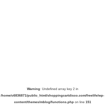
Warning
: Undefined array key 2 in
/home/c6836871/public_html/shoppingcartdisco.com/freelife/wp-
content/themes/mblog/functions.php
on line
151