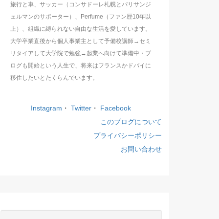
旅行と車、サッカー（コンサドーレ札幌とパリサンジ
ェルマンのサポーター）、Perfume（ファン歴10年以
上）、組織に縛られない自由な生活を愛しています。
大学卒業直後から個人事業主として予備校講師→セミ
リタイアして大学院で勉強→起業へ向けて準備中・ブ
ログも開始という人生で、将来はフランスかドバイに
移住したいとたくらんでいます。
Instagram
・
Twitter
・
Facebook
このブログについて
プライバシーポリシー
お問い合わせ