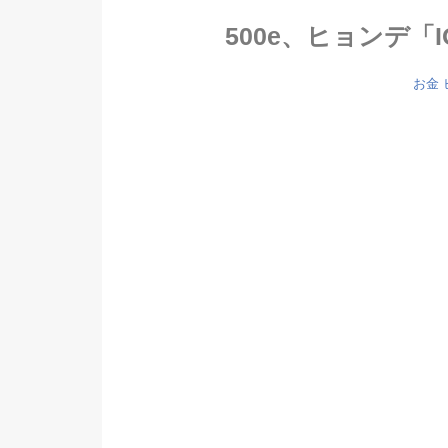
500e、ヒョンデ「I
お金