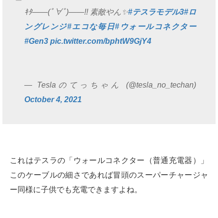
ｷﾀ――(ﾟ∀ﾟ)――!! 素敵やん✨
#テスラモデル3
#ロ
ングレンジ
#エコな毎日
#ウォールコネクター
#Gen3
pic.twitter.com/bphtW9GjY4
— Teslaのてっちゃん (@tesla_no_techan)
October 4, 2021
これはテスラの「ウォールコネクター（普通充電器）」
このケーブルの細さであれば冒頭のスーパーチャージャ
ー同様に子供でも充電できますよね。