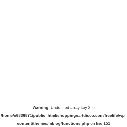
Warning
: Undefined array key 2 in
/home/c6836871/public_html/shoppingcartdisco.com/freelife/wp-
content/themes/mblog/functions.php
on line
151