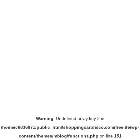
Warning
: Undefined array key 2 in
/home/c6836871/public_html/shoppingcartdisco.com/freelife/wp-
content/themes/mblog/functions.php
on line
151