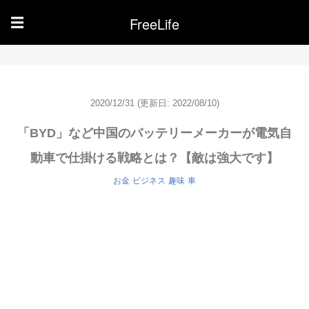
FreeLife
☰
2020/12/31
(更新日: 2022/08/10)
「BYD」など中国のバッテリーメーカーが電気自
動車で仕掛ける戦略とは？【敵は強大です】
お金
ビジネス
趣味
車