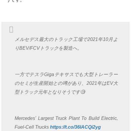
メルセデス最大のトラック工場で2021年10月よ
りBEV/FCVトラックを製造へ。
一方でテスラGigaテキサスでも大型トレーラー
のセミが生産開始との噂があり、2021年はEV大
型トラック元年となりそうです🧐
Mercedes' Largest Truck Plant To Build Electric,
Fuel-Cell Trucks
https://t.co/36IACQi2yg