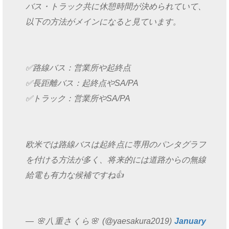
バス・トラック共に休憩時間が決められていて、
以下の方法がメインになると見ています。
✅路線バス：営業所や起終点
✅長距離バス：起終点やSA/PA
✅トラック：営業所やSA/PA
欧米では路線バスは起終点に専用のパンタグラフ
を付ける方法が多く、将来的には道路からの無線
給電も有力な候補ですね👍️
— 🌸八重さくら🌸 (@yaesakura2019)
January