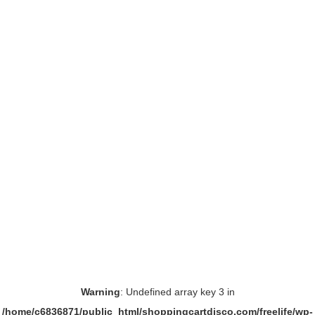
Warning
: Undefined array key 3 in
/home/c6836871/public_html/shoppingcartdisco.com/freelife/wp-