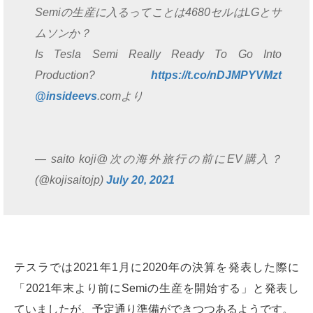
Semiの生産に入るってことは4680セルはLGとサ
ムソンか？
Is Tesla Semi Really Ready To Go Into
Production?
https://t.co/nDJMPYVMzt
@insideevs
.comより
— saito koji@次の海外旅行の前にEV購入？
(@kojisaitojp)
July 20, 2021
テスラでは2021年1月に2020年の決算を発表した際に
「2021年末より前にSemiの生産を開始する」と発表し
ていましたが、予定通り準備ができつつあるようです。