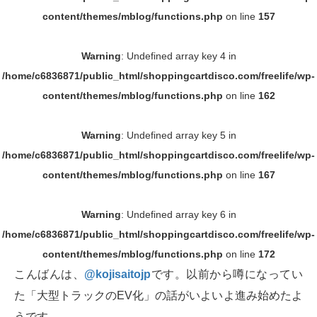
content/themes/mblog/functions.php
on line
157
Warning
: Undefined array key 4 in
/home/c6836871/public_html/shoppingcartdisco.com/freelife/wp-
content/themes/mblog/functions.php
on line
162
Warning
: Undefined array key 5 in
/home/c6836871/public_html/shoppingcartdisco.com/freelife/wp-
content/themes/mblog/functions.php
on line
167
Warning
: Undefined array key 6 in
/home/c6836871/public_html/shoppingcartdisco.com/freelife/wp-
content/themes/mblog/functions.php
on line
172
こんばんは、
@kojisaitojp
です。以前から噂になってい
た「大型トラックのEV化」の話がいよいよ進み始めたよ
うです。