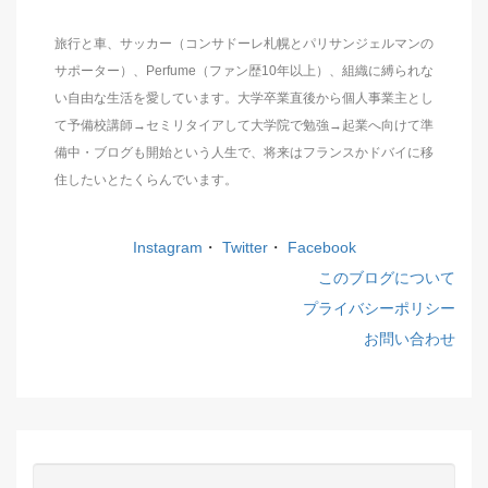
旅行と車、サッカー（コンサドーレ札幌とパリサンジェルマンの
サポーター）、Perfume（ファン歴10年以上）、組織に縛られな
い自由な生活を愛しています。大学卒業直後から個人事業主とし
て予備校講師→セミリタイアして大学院で勉強→起業へ向けて準
備中・ブログも開始という人生で、将来はフランスかドバイに移
住したいとたくらんでいます。
Instagram
・
Twitter
・
Facebook
このブログについて
プライバシーポリシー
お問い合わせ