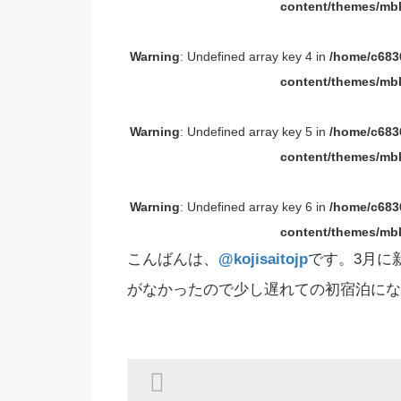
content/themes/mbl
Warning
: Undefined array key 4 in
/home/c6836
content/themes/mbl
Warning
: Undefined array key 5 in
/home/c6836
content/themes/mbl
Warning
: Undefined array key 6 in
/home/c6836
content/themes/mbl
こんばんは、
@kojisaitojp
です。3月に
がなかったので少し遅れての初宿泊にな