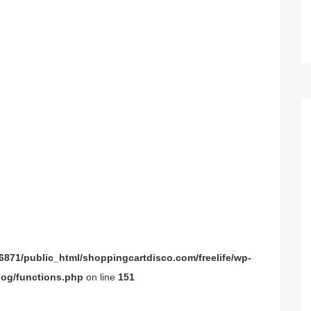
871/public_html/shoppingcartdisco.com/freelife/wp-
og/functions.php
on line
151