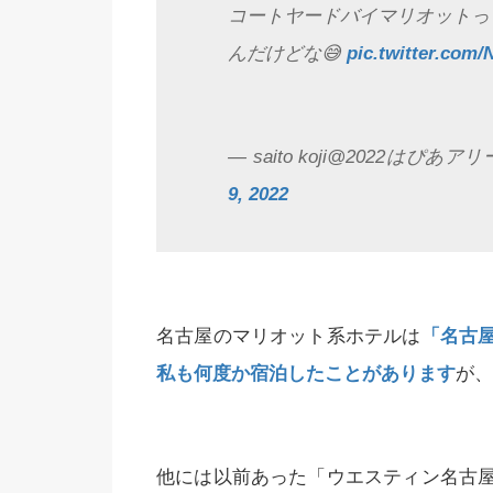
コートヤードバイマリオットっ
んだけどな😅
pic.twitter.com/
— saito koji@2022はぴあア
9, 2022
名古屋のマリオット系ホテルは
「名古
私も何度か宿泊したことがあります
が、
他には以前あった「ウエスティン名古