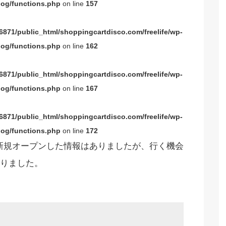
og/functions.php
on line
157
871/public_html/shoppingcartdisco.com/freelife/wp-
og/functions.php
on line
162
871/public_html/shoppingcartdisco.com/freelife/wp-
og/functions.php
on line
167
871/public_html/shoppingcartdisco.com/freelife/wp-
og/functions.php
on line
172
新規オープンした情報はありましたが、行く機会
りました。