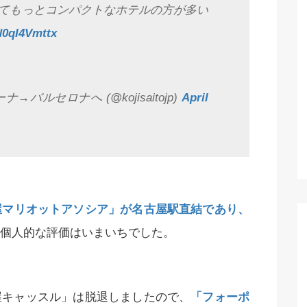
てもっとコンパクトなホテルの方が多い
N0qI4Vmttx
リーナ→バルセロナへ (@kojisaitojp)
April
屋マリオットアソシア」が名古屋駅直結であり、
個人的な評価はいまいちでした。
屋キャッスル」は脱退しましたので、
「フォーポ