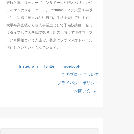
旅行と車、サッカー（コンサドーレ札幌とパリサンジ
ェルマンのサポーター）、Perfume（ファン歴10年以
上）、組織に縛られない自由な生活を愛しています。
大学卒業直後から個人事業主として予備校講師→セミ
リタイアして大学院で勉強→起業へ向けて準備中・ブ
ログも開始という人生で、将来はフランスかドバイに
移住したいとたくらんでいます。
Instagram
・
Twitter
・
Facebook
このブログについて
プライバシーポリシー
お問い合わせ