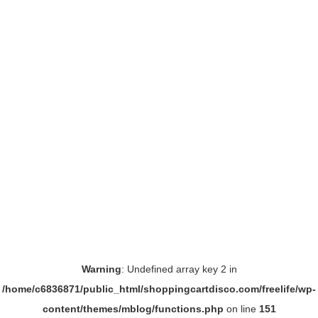
Warning
: Undefined array key 2 in
/home/c6836871/public_html/shoppingcartdisco.com/freelife/wp-
content/themes/mblog/functions.php
on line
151