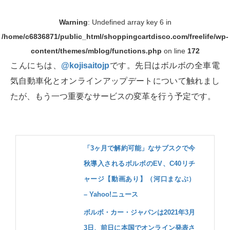
Warning
: Undefined array key 6 in
/home/c6836871/public_html/shoppingcartdisco.com/freelife/wp-
content/themes/mblog/functions.php
on line
172
こんにちは、
@kojisaitojp
です。先日はボルボの全車電
気自動車化とオンラインアップデートについて触れまし
たが、もう一つ重要なサービスの変革を行う予定です。
「3ヶ月で解約可能」なサブスクで今
秋導入されるボルボのEV、C40リチ
ャージ【動画あり】（河口まなぶ）
– Yahoo!ニュース
ボルボ・カー・ジャパンは2021年3月
3日、前日に本国でオンライン発表さ