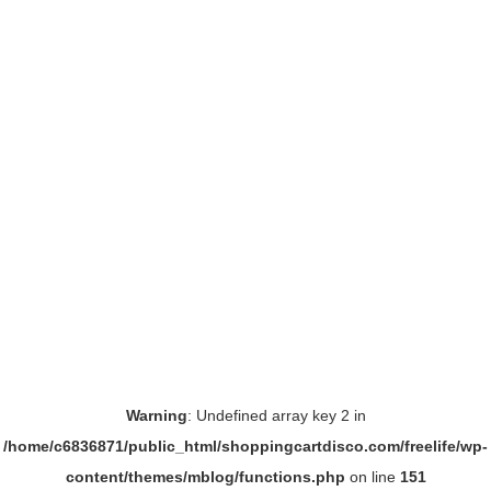
Warning
: Undefined array key 2 in
/home/c6836871/public_html/shoppingcartdisco.com/freelife/wp-
content/themes/mblog/functions.php
on line
151