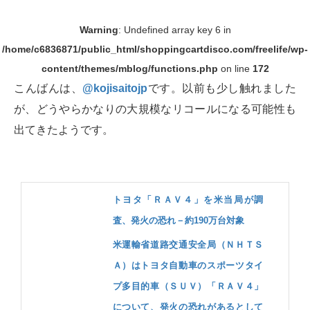
Warning
: Undefined array key 6 in
/home/c6836871/public_html/shoppingcartdisco.com/freelife/wp-
content/themes/mblog/functions.php
on line
172
こんばんは、
@kojisaitojp
です。以前も少し触れました
が、どうやらかなりの大規模なリコールになる可能性も
出てきたようです。
トヨタ「ＲＡＶ４」を米当局が調
査、発火の恐れ－約190万台対象
米運輸省道路交通安全局（ＮＨＴＳ
Ａ）はトヨタ自動車のスポーツタイ
プ多目的車（ＳＵＶ）「ＲＡＶ４」
について、発火の恐れがあるとして