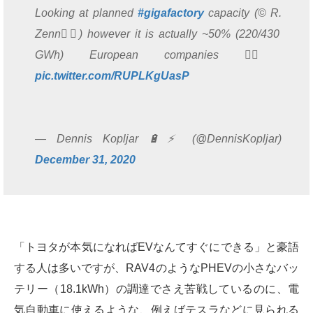
Looking at planned
#gigafactory
capacity (©️ R.
Zenn👇🏻) however it is actually ~50% (220/430
GWh) European companies ☝🏻
pic.twitter.com/RUPLKgUasP
— Dennis Kopljar 🔋⚡ (@DennisKopljar)
December 31, 2020
「トヨタが本気になればEVなんてすぐにできる」と豪語
する人は多いですが、RAV4のようなPHEVの小さなバッ
テリー（18.1kWh）の調達でさえ苦戦しているのに、電
気自動車に使えるような、例えばテスラなどに見られる