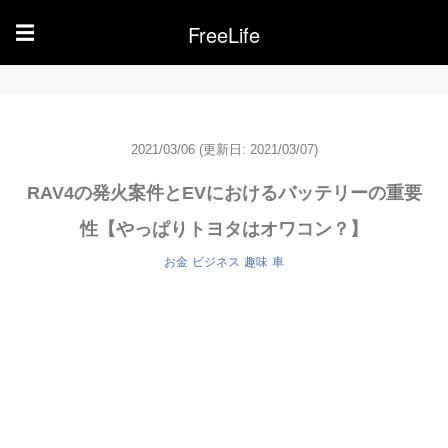
FreeLife
☰
2021/03/06
(更新日: 2021/03/07)
RAV4の発火案件とEVにおけるバッテリーの重要
性【やっぱりトヨタはオワコン？】
お金
ビジネス
趣味
車