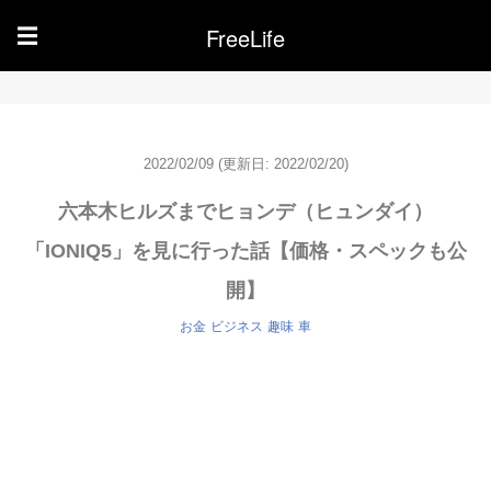
FreeLife
☰
2022/02/09
(更新日: 2022/02/20)
六本木ヒルズまでヒョンデ（ヒュンダイ）
「IONIQ5」を見に行った話【価格・スペックも公
開】
お金
ビジネス
趣味
車