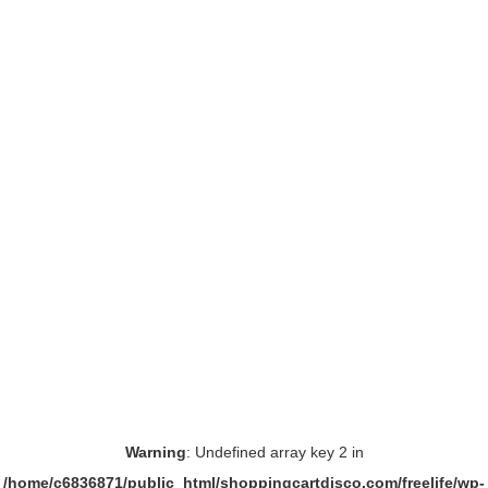
Warning
: Undefined array key 2 in
/home/c6836871/public_html/shoppingcartdisco.com/freelife/wp-