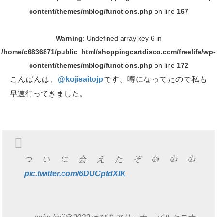
content/themes/mblog/functions.php
on line
167
Warning
: Undefined array key 6 in
/home/c6836871/public_html/shoppingcartdisco.com/freelife/wp-
content/themes/mblog/functions.php
on line
172
こんばんは、
@kojisaitojp
です。噂になってたので私も
早速行ってきました。
ついに会えたぞ👍👍👍
pic.twitter.com/6DUCptdXIK