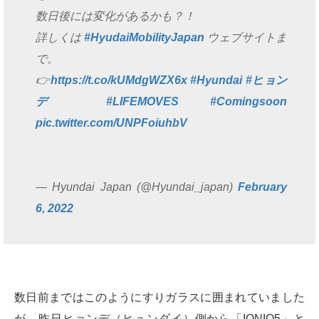
数日後には変化があるかも？！
詳しくは
#HyudaiMobilityJapan
ウェブサイトま
で。
👉
https://t.co/kUMdgWZX6x
#Hyundai
#ヒョン
デ
#LIFEMOVES
#Comingsoon
pic.twitter.com/UNPFoiuhbV
— Hyundai Japan (@Hyundai_japan)
February
6, 2022
数日前まではこのようにすりガラスに囲まれていました
が、昨日ヒョンデ（ヒュンダイ）側から「IONIQ5」と