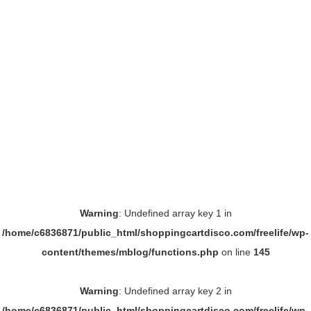
Warning
: Undefined array key 1 in
/home/c6836871/public_html/shoppingcartdisco.com/freelife/wp-
content/themes/mblog/functions.php
on line
145
Warning
: Undefined array key 2 in
/home/c6836871/public_html/shoppingcartdisco.com/freelife/wp-