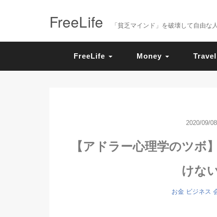
FreeLife
「貧乏マインド」を破壊して自由な人生を送
FreeLife
Money
Travel
2020/09/08
【アドラー心理学のツボ
けな
お金
ビジネス