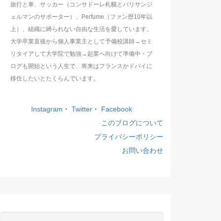
旅行と車、サッカー（コンサドーレ札幌とパリサンジ
ェルマンのサポーター）、Perfume（ファン歴10年以
上）、組織に縛られない自由な生活を愛しています。
大学卒業直後から個人事業主として予備校講師→セミ
リタイアして大学院で勉強→起業へ向けて準備中・ブ
ログも開始という人生で、将来はフランスかドバイに
移住したいとたくらんでいます。
Instagram
・
Twitter
・
Facebook
このブログについて
プライバシーポリシー
お問い合わせ