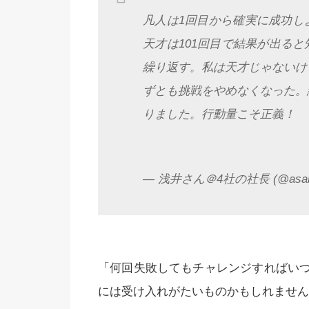
凡人は1回目から確実に成功し
天才は101回目で結果が出る
繰り返す。私は天才じゃないけ
ずとも挑戦をやめなくなった。
りました。行動量こそ正義！
— 浅井さん＠4社の社長 (@asait
「何回失敗してもチャレンジすればい
には受け入れがたいものかもしれません