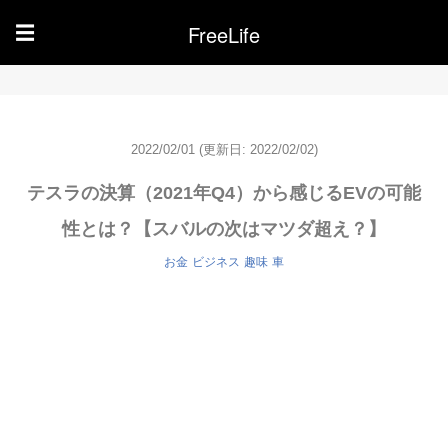
FreeLife
☰
2022/02/01
(更新日: 2022/02/02)
テスラの決算（2021年Q4）から感じるEVの可能
性とは？【スバルの次はマツダ超え？】
お金
ビジネス
趣味
車