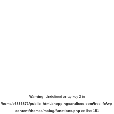
Warning
: Undefined array key 2 in
/home/c6836871/public_html/shoppingcartdisco.com/freelife/wp-
content/themes/mblog/functions.php
on line
151