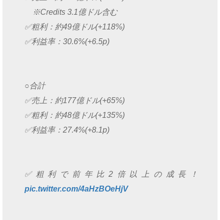
※Credits 3.1億ドル含む
✅粗利：約49億ドル(+118%)
✅利益率：30.6%(+6.5p)
○合計
✅売上：約177億ドル(+65%)
✅粗利：約48億ドル(+135%)
✅利益率：27.4%(+8.1p)
✅粗利で前年比2倍以上の成長！
pic.twitter.com/4aHzBOeHjV