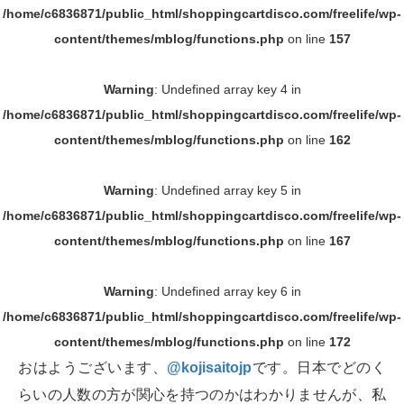
/home/c6836871/public_html/shoppingcartdisco.com/freelife/wp-
content/themes/mblog/functions.php
on line
157
Warning
: Undefined array key 4 in
/home/c6836871/public_html/shoppingcartdisco.com/freelife/wp-
content/themes/mblog/functions.php
on line
162
Warning
: Undefined array key 5 in
/home/c6836871/public_html/shoppingcartdisco.com/freelife/wp-
content/themes/mblog/functions.php
on line
167
Warning
: Undefined array key 6 in
/home/c6836871/public_html/shoppingcartdisco.com/freelife/wp-
content/themes/mblog/functions.php
on line
172
おはようございます、
@kojisaitojp
です。日本でどのく
らいの人数の方が関心を持つのかはわかりませんが、私