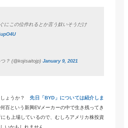
ぐにこの位作れるとか言う奴いそうだけ
yiupO4U
 (@kojisaitojp)
January 9, 2021
すでしょうか？
先日「BYD」については紹介しま
何百という新興EVメーカーの中で生き残ってき
所にも上場しているので、むしろアメリカ株投資
しいかもしれません。