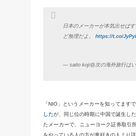
日本のメーカーが本気出せばす
ど無理だよ。
https://t.co/JyP
— saito koji@次の海外旅行はいつ？
「NIO」というメーカーを知ってま
した
が、同じ位の時期に中国で誕生した
たメーカーで、ニューヨーク証券取引
をやっている人の方が車好きの人より詳