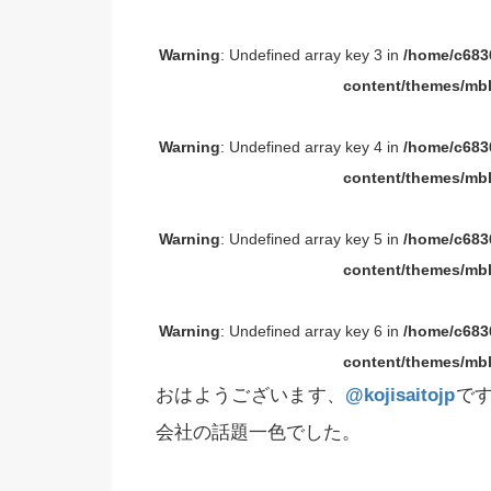
Warning
: Undefined array key 3 in
/home/c6836
content/themes/mbl
Warning
: Undefined array key 4 in
/home/c6836
content/themes/mbl
Warning
: Undefined array key 5 in
/home/c6836
content/themes/mbl
Warning
: Undefined array key 6 in
/home/c6836
content/themes/mbl
おはようございます、
@kojisaitojp
です
会社の話題一色でした。