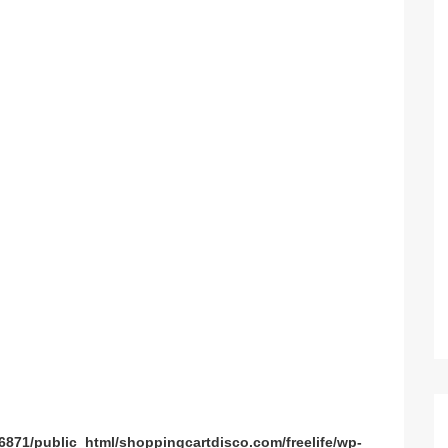
871/public_html/shoppingcartdisco.com/freelife/wp-