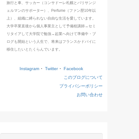
旅行と車、サッカー（コンサドーレ札幌とパリサンジ
ェルマンのサポーター）、Perfume（ファン歴10年以
上）、組織に縛られない自由な生活を愛しています。
大学卒業直後から個人事業主として予備校講師→セミ
リタイアして大学院で勉強→起業へ向けて準備中・ブ
ログも開始という人生で、将来はフランスかドバイに
移住したいとたくらんでいます。
Instagram
・
Twitter
・
Facebook
このブログについて
プライバシーポリシー
お問い合わせ