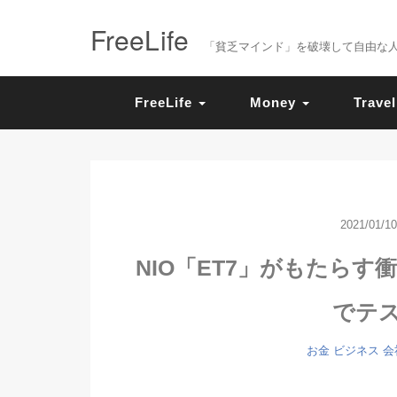
FreeLife
「貧乏マインド」を破壊して自由な人生を送
FreeLife
Money
Travel
2021/01/10
NIO「ET7」がもたら
でテ
お金
ビジネス
会