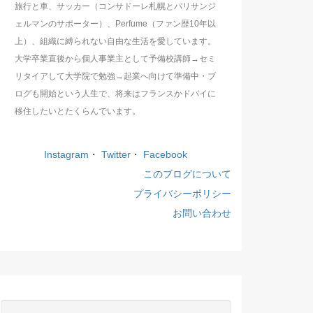
旅行と車、サッカー（コンサドーレ札幌とパリサンジ
ェルマンのサポーター）、Perfume（ファン歴10年以
上）、組織に縛られない自由な生活を愛しています。
大学卒業直後から個人事業主として予備校講師→セミ
リタイアして大学院で勉強→起業へ向けて準備中・ブ
ログも開始という人生で、将来はフランスかドバイに
移住したいとたくらんでいます。
Instagram
・
Twitter
・
Facebook
このブログについて
プライバシーポリシー
お問い合わせ