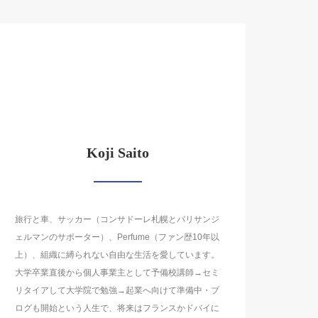
Koji Saito
旅行と車、サッカー（コンサドーレ札幌とパリサンジ
ェルマンのサポーター）、Perfume（ファン歴10年以
上）、組織に縛られない自由な生活を愛しています。
大学卒業直後から個人事業主として予備校講師→セミ
リタイアして大学院で勉強→起業へ向けて準備中・ブ
ログも開始という人生で、将来はフランスかドバイに