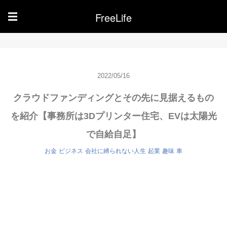
FreeLife
☰
2022/05/16
クラウドファンディングとその先に見据えるもの
を紹介【事務所は3Dプリンター住宅、EVは太陽光
で自給自足】
お金
ビジネス
会社に縛られない人生
起業
趣味
車