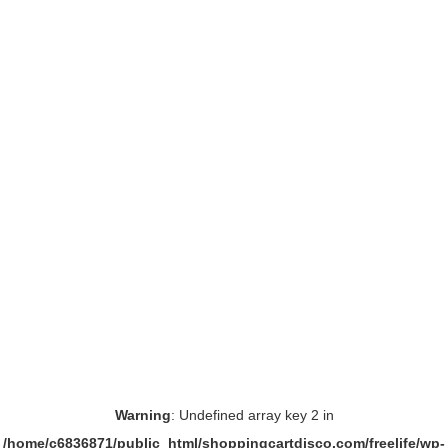
Warning
: Undefined array key 2 in
/home/c6836871/public_html/shoppingcartdisco.com/freelife/wp-