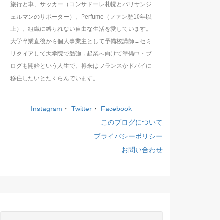
旅行と車、サッカー（コンサドーレ札幌とパリサンジ
ェルマンのサポーター）、Perfume（ファン歴10年以
上）、組織に縛られない自由な生活を愛しています。
大学卒業直後から個人事業主として予備校講師→セミ
リタイアして大学院で勉強→起業へ向けて準備中・ブ
ログも開始という人生で、将来はフランスかドバイに
移住したいとたくらんでいます。
Instagram
・
Twitter
・
Facebook
このブログについて
プライバシーポリシー
お問い合わせ