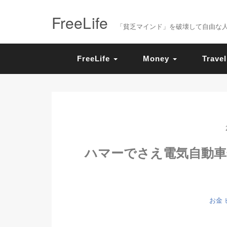
FreeLife
「貧乏マインド」を破壊して自由な人生を送
FreeLife
Money
Travel
ハマーでさえ電気自動車
お金