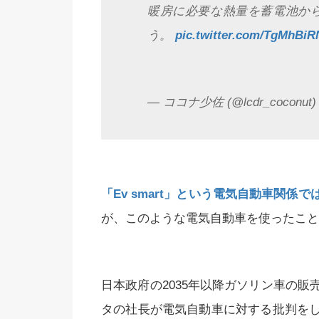
暖房に必要な熱量を蓄電池か
う。
pic.twitter.com/TgMhBiR
— ココナ少佐 (@lcdr_coconut
「Ev smart」という電気自動車関係
が、このような電気自動車を使ったこと
日本政府の2035年以降ガソリン車の
タの社長が電気自動車に対する批判を