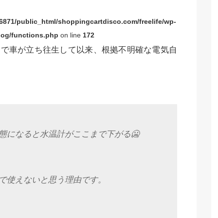
871/public_html/shoppingcartdisco.com/freelife/wp-
og/functions.php
on line
172
道で車が立ち往生して以来、根拠不明確な電気自
態になると水温計がここまで下がる🥶
で使えないと思う理由です。