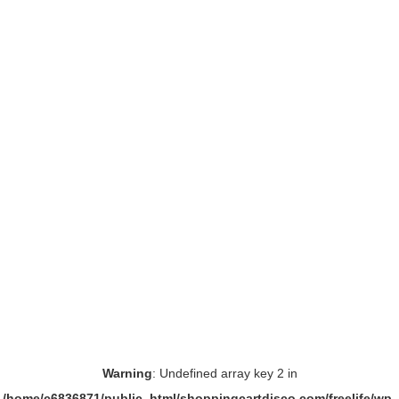
Warning
: Undefined array key 2 in
/home/c6836871/public_html/shoppingcartdisco.com/freelife/wp-