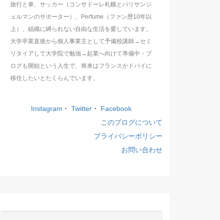
旅行と車、サッカー（コンサドーレ札幌とパリサンジ
ェルマンのサポーター）、Perfume（ファン歴10年以
上）、組織に縛られない自由な生活を愛しています。
大学卒業直後から個人事業主として予備校講師→セミ
リタイアして大学院で勉強→起業へ向けて準備中・ブ
ログも開始という人生で、将来はフランスかドバイに
移住したいとたくらんでいます。
Instagram
・
Twitter
・
Facebook
このブログについて
プライバシーポリシー
お問い合わせ