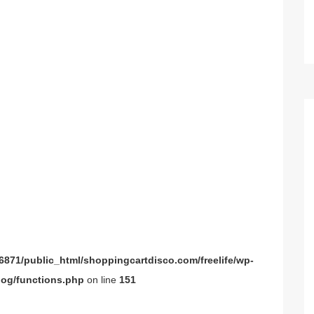
871/public_html/shoppingcartdisco.com/freelife/wp-
og/functions.php
on line
151