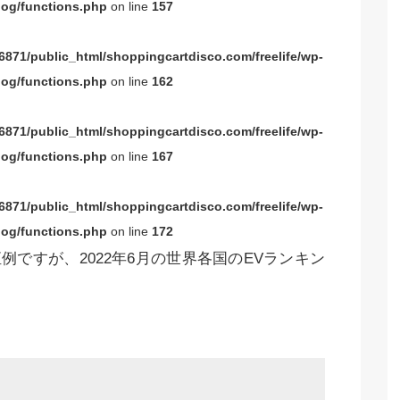
og/functions.php
on line
157
871/public_html/shoppingcartdisco.com/freelife/wp-
og/functions.php
on line
162
871/public_html/shoppingcartdisco.com/freelife/wp-
og/functions.php
on line
167
871/public_html/shoppingcartdisco.com/freelife/wp-
og/functions.php
on line
172
例ですが、2022年6月の世界各国のEVランキン