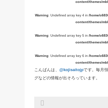
content/themes/mbl
Warning
: Undefined array key 4 in
/home/c6836
content/themes/mbl
Warning
: Undefined array key 5 in
/home/c6836
content/themes/mbl
Warning
: Undefined array key 6 in
/home/c6836
content/themes/mbl
こんばんは、
@kojisaitojp
です。毎月恒
グなどの情報が出そろっています。