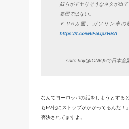
奴らがドヤりそうなネタが出て
要国ではない。
ＥＵ5カ国、ガソリン車の
https://t.co/w6F5UpzHBA
— saito koji@IONIQ5で日本全国
なんてヨーロッパの話をしようとする
もEV化にストップがかかってるんだ！
否決されてますよ。