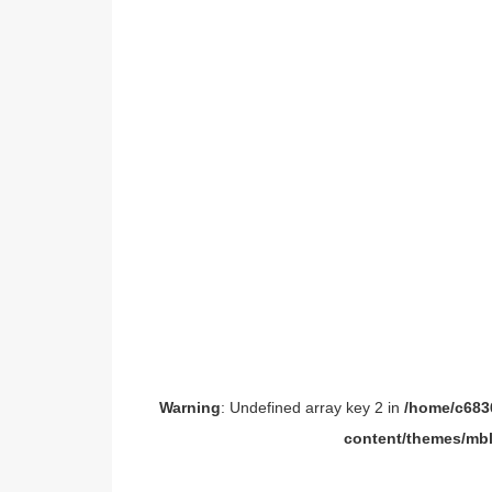
Warning
: Undefined array key 2 in
/home/c6836
content/themes/mbl