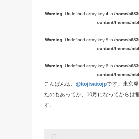
Warning
: Undefined array key 4 in
/home/c6836
content/themes/mbl
Warning
: Undefined array key 5 in
/home/c6836
content/themes/mbl
Warning
: Undefined array key 6 in
/home/c6836
content/themes/mbl
こんばんは、
@kojisaitojp
です。東京発着
たのもあってか、10月になってからは
す。