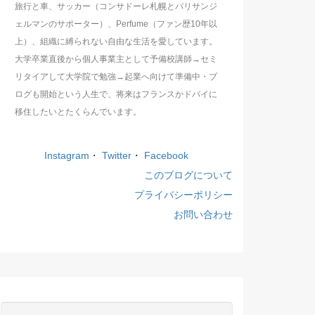
旅行と車、サッカー（コンサドーレ札幌とパリサンジ
ェルマンのサポーター）、Perfume（ファン歴10年以
上）、組織に縛られない自由な生活を愛しています。
大学卒業直後から個人事業主として予備校講師→セミ
リタイアして大学院で勉強→起業へ向けて準備中・ブ
ログも開始という人生で、将来はフランスかドバイに
移住したいとたくらんでいます。
Instagram
・
Twitter
・
Facebook
このブログについて
プライバシーポリシー
お問い合わせ