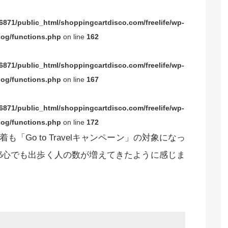
871/public_html/shoppingcartdisco.com/freelife/wp-
og/functions.php
on line
162
871/public_html/shoppingcartdisco.com/freelife/wp-
og/functions.php
on line
167
871/public_html/shoppingcartdisco.com/freelife/wp-
og/functions.php
on line
172
も「Go to Travelキャンペーン」の対象になっ
都心でも出歩く人の数が増えてきたように感じま