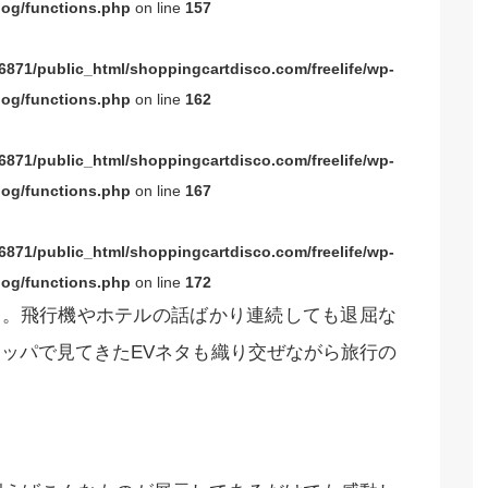
og/functions.php
on line
157
871/public_html/shoppingcartdisco.com/freelife/wp-
og/functions.php
on line
162
871/public_html/shoppingcartdisco.com/freelife/wp-
og/functions.php
on line
167
871/public_html/shoppingcartdisco.com/freelife/wp-
og/functions.php
on line
172
す。飛行機やホテルの話ばかり連続しても退屈な
ッパで見てきたEVネタも織り交ぜながら旅行の