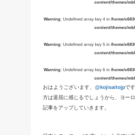
content/themes/mbl
Warning
: Undefined array key 4 in
/home/c6836
content/themes/mbl
Warning
: Undefined array key 5 in
/home/c6836
content/themes/mbl
Warning
: Undefined array key 6 in
/home/c6836
content/themes/mbl
おはようございます、
@kojisaitojp
で
方は退屈に感じるでしょうから、ヨーロ
記事をアップしていきます。