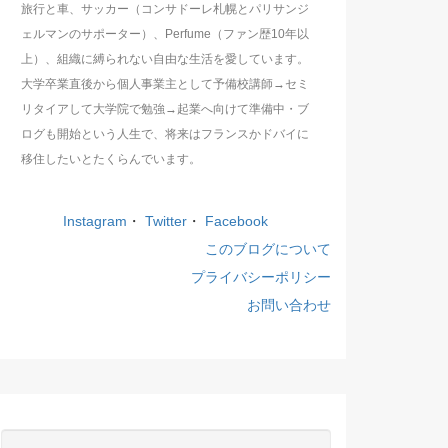
旅行と車、サッカー（コンサドーレ札幌とパリサンジ
ェルマンのサポーター）、Perfume（ファン歴10年以
上）、組織に縛られない自由な生活を愛しています。
大学卒業直後から個人事業主として予備校講師→セミ
リタイアして大学院で勉強→起業へ向けて準備中・ブ
ログも開始という人生で、将来はフランスかドバイに
移住したいとたくらんでいます。
Instagram
・
Twitter
・
Facebook
このブログについて
プライバシーポリシー
お問い合わせ