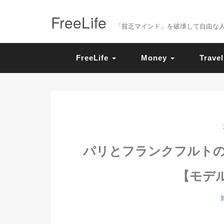
FreeLife
「貧乏マインド」を破壊して自由な人生を送
FreeLife
Money
Travel
パリとフランクフルト
【モデ