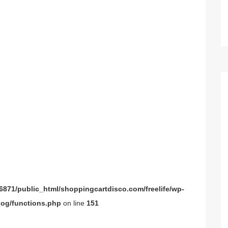
871/public_html/shoppingcartdisco.com/freelife/wp-
og/functions.php
on line
151