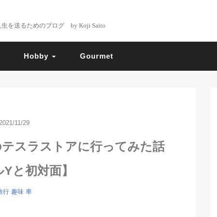
るためのブログ by Koji Saito
Hobby
Gourmet
2021/11/29
のテスラストアに行ってみた話
ルYと初対面】
旅行
趣味
車