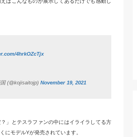
例えばこんなものが展示してあるだけでも感動し
ter.com/4hrkOZcTjx
(@kojisaitojp)
November 19, 2021
だ？」とテスラファンの中にはイライラしてる方
くにモデルYが発売されています。