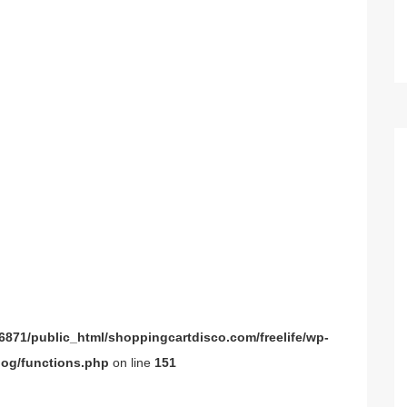
871/public_html/shoppingcartdisco.com/freelife/wp-
og/functions.php
on line
151