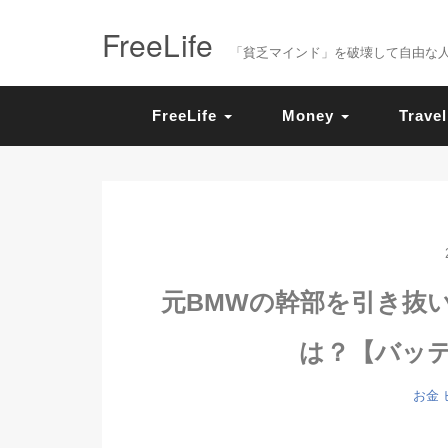
FreeLife
「貧乏マインド」を破壊して自由な人生を送
FreeLife
Money
Travel
元BMWの幹部を引き抜いた
は？【バッ
お金