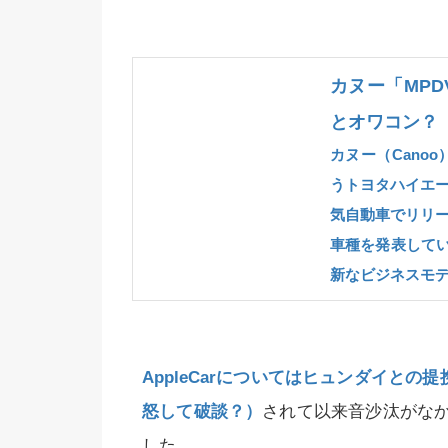
カヌー「MP
とオワコン？
カヌー（Cano
うトヨタハイエ
気自動車でリリ
車種を発表してい
新なビジネスモ
AppleCarについてはヒュンダイとの
怒して破談？）
されて以来音沙汰がな
した。