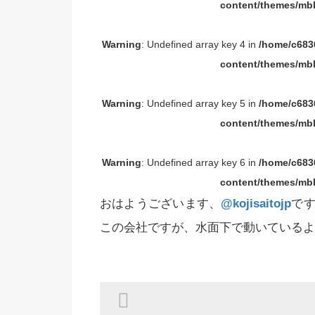
content/themes/mbl
Warning
: Undefined array key 4 in
/home/c6836
content/themes/mbl
Warning
: Undefined array key 5 in
/home/c6836
content/themes/mbl
Warning
: Undefined array key 6 in
/home/c6836
content/themes/mbl
おはようございます、
@kojisaitojp
です
この会社ですが、水面下で動いているよ