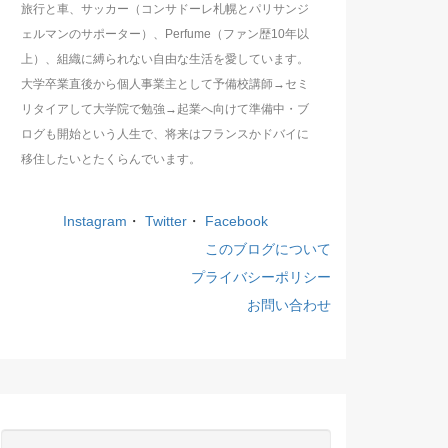
旅行と車、サッカー（コンサドーレ札幌とパリサンジ
ェルマンのサポーター）、Perfume（ファン歴10年以
上）、組織に縛られない自由な生活を愛しています。
大学卒業直後から個人事業主として予備校講師→セミ
リタイアして大学院で勉強→起業へ向けて準備中・ブ
ログも開始という人生で、将来はフランスかドバイに
移住したいとたくらんでいます。
Instagram
・
Twitter
・
Facebook
このブログについて
プライバシーポリシー
お問い合わせ