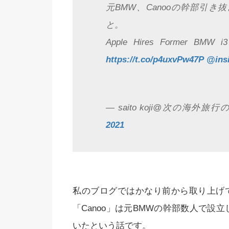
元BMW、Canooの幹部引
と。
Apple Hires Former BMW i3 
https://t.co/p4uxvPw47P
@ins
— saito koji@次の海外旅行の前
2021
私のブログではかなり前から取り上げ
「Canoo」は元BMWの幹部数人で設立
いたという話です。