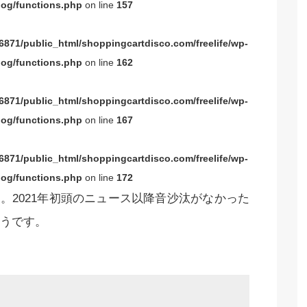
og/functions.php
on line
157
871/public_html/shoppingcartdisco.com/freelife/wp-
og/functions.php
on line
162
871/public_html/shoppingcartdisco.com/freelife/wp-
og/functions.php
on line
167
871/public_html/shoppingcartdisco.com/freelife/wp-
og/functions.php
on line
172
。2021年初頭のニュース以降音沙汰がなかった
うです。