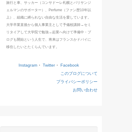
旅行と車、サッカー（コンサドーレ札幌とパリサンジ
ェルマンのサポーター）、Perfume（ファン歴10年以
上）、組織に縛られない自由な生活を愛しています。
大学卒業直後から個人事業主として予備校講師→セミ
リタイアして大学院で勉強→起業へ向けて準備中・ブ
ログも開始という人生で、将来はフランスかドバイに
移住したいとたくらんでいます。
Instagram
・
Twitter
・
Facebook
このブログについて
プライバシーポリシー
お問い合わせ