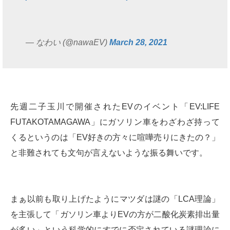
— なわい (@nawaEV)
March 28, 2021
先週二子玉川で開催されたEVのイベント「EV:LIFE
FUTAKOTAMAGAWA」にガソリン車をわざわざ持って
くるというのは「EV好きの方々に喧嘩売りにきたの？」
と非難されても文句が言えないような振る舞いです。
まぁ以前も取り上げたようにマツダは謎の「LCA理論」
を主張して「ガソリン車よりEVの方が二酸化炭素排出量
が多い」という科学的にすでに否定されている謎理論に