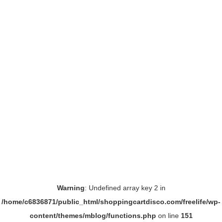
Warning
: Undefined array key 2 in
/home/c6836871/public_html/shoppingcartdisco.com/freelife/wp-
content/themes/mblog/functions.php
on line
151