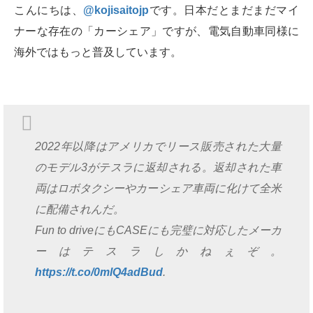
こんにちは、
@kojisaitojp
です。日本だとまだまだマイ
ナーな存在の「カーシェア」ですが、電気自動車同様に
海外ではもっと普及しています。
2022年以降はアメリカでリース販売された大量
のモデル3がテスラに返却される。返却された車
両はロボタクシーやカーシェア車両に化けて全米
に配備されんだ。
Fun to driveにもCASEにも完璧に対応したメーカ
ーはテスラしかねぇぞ。
https://t.co/0mlQ4adBud
.