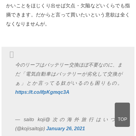
かいことをほじくり出せば欠点・欠陥などいくらでも指
摘できます。だからと言って買いたいという意欲は全く
なくなりませんが。
今のリーフはバッテリー交換ほぼ不要なのに、ま
だ「電気自動車はバッテリーが劣化して交換が
ぁ」とか言ってる奴がいるのも困りもの。
https://t.co/ifpKgmqc3A
TOP
— saito koji@次の海外旅行はいつ？
(@kojisaitojp)
January 26, 2021