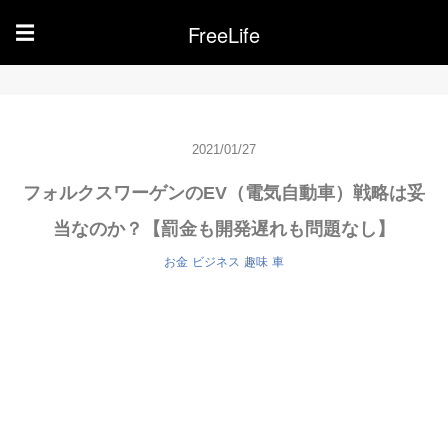
FreeLife
☰
2021/01/27
フォルクスワーゲンのEV（電気自動車）戦略は妥
当なのか？【罰金も開発遅れも問題なし】
お金
ビジネス
趣味
車