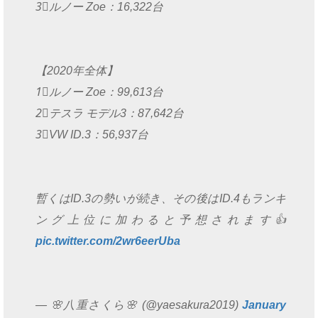
3⃣ルノー Zoe：16,322台
【2020年全体】
1⃣ルノー Zoe：99,613台
2⃣テスラ モデル3：87,642台
3⃣VW ID.3：56,937台
暫くはID.3の勢いが続き、その後はID.4もランキ
ング上位に加わると予想されます👍
pic.twitter.com/2wr6eerUba
— 🌸八重さくら🌸 (@yaesakura2019)
January