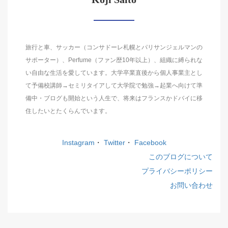
旅行と車、サッカー（コンサドーレ札幌とパリサンジェルマンの
サポーター）、Perfume（ファン歴10年以上）、組織に縛られな
い自由な生活を愛しています。大学卒業直後から個人事業主とし
て予備校講師→セミリタイアして大学院で勉強→起業へ向けて準
備中・ブログも開始という人生で、将来はフランスかドバイに移
住したいとたくらんでいます。
Instagram
・
Twitter
・
Facebook
このブログについて
プライバシーポリシー
お問い合わせ