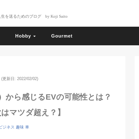
るためのブログ by Koji Saito
Hobby
Gourmet
(更新日: 2022/02/02)
4）から感じるEVの可能性とは？
次はマツダ超え？】
ビジネス
趣味
車