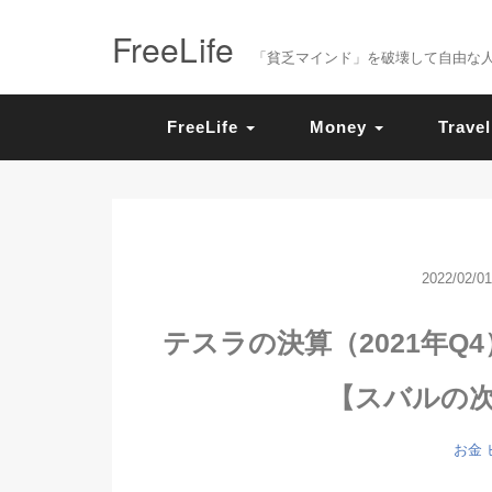
FreeLife
「貧乏マインド」を破壊して自由な人生を送
FreeLife
Money
Travel
2022/02/01
テスラの決算（2021年Q
【スバルの
お金