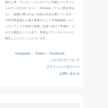
旅行と車、サッカー（コンサドーレ札幌とパリサンジ
ェルマンのサポーター）、Perfume（ファン歴10年以
上）、組織に縛られない自由な生活を愛しています。
大学卒業直後から個人事業主として予備校講師→セミ
リタイアして大学院で勉強→起業へ向けて準備中・ブ
ログも開始という人生で、将来はフランスかドバイに
移住したいとたくらんでいます。
Instagram
・
Twitter
・
Facebook
このブログについて
プライバシーポリシー
お問い合わせ