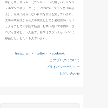
旅行と車、サッカー（コンサドーレ札幌とパリサンジ
ェルマンのサポーター）、Perfume（ファン歴10年以
上）、組織に縛られない自由な生活を愛しています。
大学卒業直後から個人事業主として予備校講師→セミ
リタイアして大学院で勉強→起業へ向けて準備中・ブ
ログも開始という人生で、将来はフランスかドバイに
移住したいとたくらんでいます。
Instagram
・
Twitter
・
Facebook
このブログについて
プライバシーポリシー
お問い合わせ