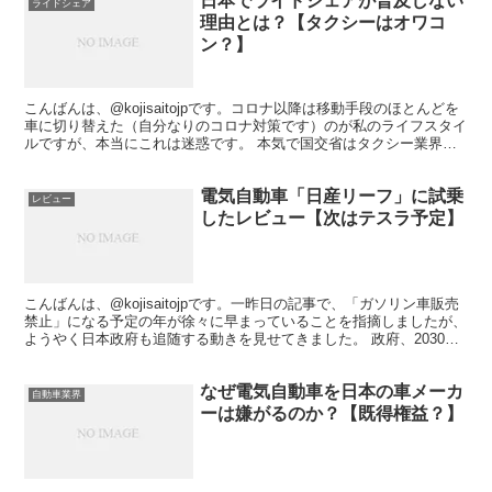
日本でライドシェアが普及しない
ライドシェア
理由とは？【タクシーはオワコ
ン？】
こんばんは、@kojisaitojpです。コロナ以降は移動手段のほとんどを
車に切り替えた（自分なりのコロナ対策です）のが私のライフスタイ
ルですが、本当にこれは迷惑です。 本気で国交省はタクシー業界と
癒着しているんですねライドシェアやる気ゼロ...
電気自動車「日産リーフ」に試乗
レビュー
したレビュー【次はテスラ予定】
こんばんは、@kojisaitojpです。一昨日の記事で、「ガソリン車販売
禁止」になる予定の年が徐々に早まっていることを指摘しましたが、
ようやく日本政府も追随する動きを見せてきました。 政府、2030年
代半ばにガソリン車新車販売禁止へ 欧米...
なぜ電気自動車を日本の車メーカ
自動車業界
ーは嫌がるのか？【既得権益？】