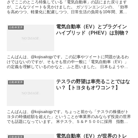
さてここのところ特集している「電気自動車」の話にまた戻ります
が、こんなツイートを見かけました。 ガソリンエンジンの、「効率
を高めつつ、軽量化に配慮しつつ、日常生活の負荷を10年間、累計
距離で10万キロを、最悪メンテナンスなしでも止まらない」...
電気自動車（EV）とプラグイン
自動車業界
ハイブリッド（PHEV）は別物？
こんばんは、@kojisaitojpです。この記事やツイートに問題があるわ
けではないのですが、そもそも世の中一般に「電気自動車（EV）」
の定義を理解しているのかなと、ふと思いました。 日本もようやく
ガソリン車を減らす方向に一歩。ただ、日本が...
テスラの野望は車売ることではな
自動車業界
い？【トヨタもオワコン？】
こんばんは、@kojisaitojpです。ちょっと前から「テスラの株価がト
ヨタの時価総額を超えた」ということが車業界のみならず投資の世界
でも話題になっています。 米テスラ、Ｓ＆Ｐ５００に採用 指数連
動型ファンドが大量買いへ株価指数の算出を手...
電気自動車（EV）が世界のトレ
自動車業界