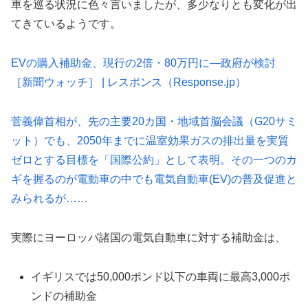
車を巡る状況に色々言いましたが、多少なりとも変化が出
てきているようです。
EVの購入補助金、現行の2倍・80万円に—政府が検討
［新聞ウォッチ］ | レスポンス（Response.jp）
菅義偉首相が、先の主要20カ国・地域首脳会議（G20サミ
ット）でも、2050年までに温室効果ガスの排出量を実質
ゼロとする目標を「国際公約」として表明。その一つのカ
ギを握るのが電動車の中でも電気自動車(EV)の普及促進と
みられるが……
実際にヨーロッパ諸国の電気自動車に対する補助金は、
イギリスでは50,000ポンド以下の車両に最高3,000ポ
ンドの補助金