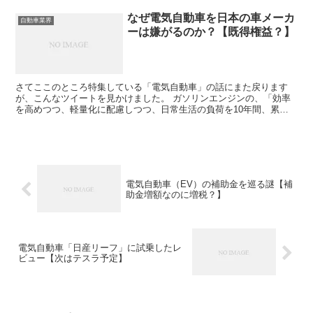
なぜ電気自動車を日本の車メーカ
自動車業界
ーは嫌がるのか？【既得権益？】
さてここのところ特集している「電気自動車」の話にまた戻ります
が、こんなツイートを見かけました。 ガソリンエンジンの、「効率
を高めつつ、軽量化に配慮しつつ、日常生活の負荷を10年間、累計
距離で10万キロを、最悪メンテナンスなしでも止まらない」...
電気自動車（EV）の補助金を巡る謎【補
助金増額なのに増税？】
電気自動車「日産リーフ」に試乗したレ
ビュー【次はテスラ予定】