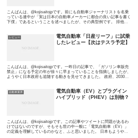
こんばんは、@kojisaitojpです。前にも自動車ジャーナリストを名乗
っている連中が「実は日本の自動車メーカーに都合の良い記事を書く
下僕」であるということを述べましたが、その典型例です。 排他的
EV推進論が日本を滅ぼす（岡崎五朗） - ...
電気自動車「日産リーフ」に試乗
レビュー
したレビュー【次はテスラ予定】
こんばんは、@kojisaitojpです。一昨日の記事で、「ガソリン車販売
禁止」になる予定の年が徐々に早まっていることを指摘しましたが、
ようやく日本政府も追随する動きを見せてきました。 政府、2030年
代半ばにガソリン車新車販売禁止へ 欧米...
電気自動車（EV）とプラグイン
自動車業界
ハイブリッド（PHEV）は別物？
こんばんは、@kojisaitojpです。この記事やツイートに問題があるわ
けではないのですが、そもそも世の中一般に「電気自動車（EV）」
の定義を理解しているのかなと、ふと思いました。 日本もようやく
ガソリン車を減らす方向に一歩。ただ、日本が...