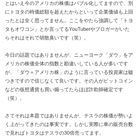
とはいえ今のアメリカの株価はバブル化してますので、別
にトヨタの時価総額を超えたからといって企業価値も上回
ったとは全く思ってません。ここをやたら強調して「トヨ
タもオワコン」とか言ってるYouTuberやブロガーがいた
らそれはそれで胡散臭いです（笑）。
今日の話題ではありませんが、ニューヨーク「ダウ」をア
メリカの株価全体の指数と勘違いしている人が多いです
が、「ダウ＝アメリカ株」のように言っている投資家は嘘
つきですので信じなくて良いです。その人がビットコイン
などの仮想通貨も買い煽ってたらほぼ詐欺師確定です
（笑）。
さてそれは本題ではありませんが、テスラの株価が勢いよ
く上がってきたのは事実です。しかし実際に車の販売台数
で見ればトヨタはテスラの30倍売ってます。