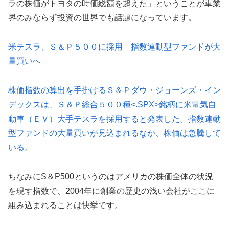
ラの株価がトヨタの時価総額を超えた」ということが車業
界のみならず投資の世界でも話題になっています。
米テスラ、Ｓ＆Ｐ５００に採用 指数連動型ファンドが大
量買いへ
株価指数の算出を手掛けるＳ＆Ｐダウ・ジョーンズ・イン
デックスは、Ｓ＆Ｐ総合５００種<.SPX>銘柄に米電気自
動車（ＥＶ）大手テスラ
を採用すると発表した。指数連動
型ファンドの大量買いが見込まれるなか、株価は急騰して
いる。
ちなみにS＆P500というのはアメリカの株価全体の状況
を現す指数で、2004年に創業の歴史の浅い会社がここに
組み込まれることは快挙です。