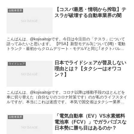
【コスパ最悪・情弱から搾取】テ
自動車業界
スラが破壊する自動車業界の闇
こんばんは、@kojisaitojpです。今日は今注目の「テスラ」について
語ってみたいと思います。 【PSA】新型モデル3について(噂)・電動
トランク・最初からクロムデリート・モデルYと同じ｢オクトバルブ｣
(ヒートポンプも)・新しいヘッドラ...
日本でライドシェアが普及しない
ライドシェア
理由とは？【タクシーはオワコ
ン？】
こんばんは、@kojisaitojpです。コロナ以降は移動手段のほとんどを
車に切り替えた（自分なりのコロナ対策です）のが私のライフスタイ
ルですが、本当にこれは迷惑です。 本気で国交省はタクシー業界と
癒着しているんですねライドシェアやる気ゼロ...
「電気自動車（EV）VS水素燃料
自動車業界
電池車（FCV）」でガラパゴスな
日本勢に勝ち目はあるのか？