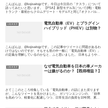
こんばんは、@kojisaitojpです。今日は今注目の「テスラ」について
語ってみたいと思います。 【PSA】新型モデル3について(噂)・電動
トランク・最初からクロムデリート・モデルYと同じ｢オクトバルブ｣
(ヒートポンプも)・新しいヘッドラ...
電気自動車（EV）とプラグイン
自動車業界
ハイブリッド（PHEV）は別物？
こんばんは、@kojisaitojpです。この記事やツイートに問題があるわ
けではないのですが、そもそも世の中一般に「電気自動車（EV）」
の定義を理解しているのかなと、ふと思いました。 日本もようやく
ガソリン車を減らす方向に一歩。ただ、日本が...
なぜ電気自動車を日本の車メーカ
自動車業界
ーは嫌がるのか？【既得権益？】
さてここのところ特集している「電気自動車」の話にまた戻ります
が、こんなツイートを見かけました。 ガソリンエンジンの、「効率
を高めつつ、軽量化に配慮しつつ、日常生活の負荷を10年間、累計
距離で10万キロを、最悪メンテナンスなしでも止まらない」...