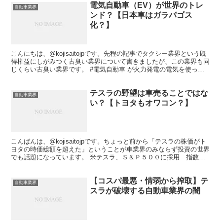
電気自動車（EV）が世界のトレ
自動車業界
ンド？【日本車はガラパゴス
化？】
こんにちは、@kojisaitojpです。先程の記事でタクシー業界という既
得権益にしがみつく古臭い業界について書きましたが、この業界も同
じくらい古臭い業界です。 #電気自動車 が火力発電の電気を使って
るからエコじゃないとか言ってる人たちって...
テスラの野望は車売ることではな
自動車業界
い？【トヨタもオワコン？】
こんばんは、@kojisaitojpです。ちょっと前から「テスラの株価がト
ヨタの時価総額を超えた」ということが車業界のみならず投資の世界
でも話題になっています。 米テスラ、Ｓ＆Ｐ５００に採用 指数連
動型ファンドが大量買いへ株価指数の算出を手...
【コスパ最悪・情弱から搾取】テ
自動車業界
スラが破壊する自動車業界の闇